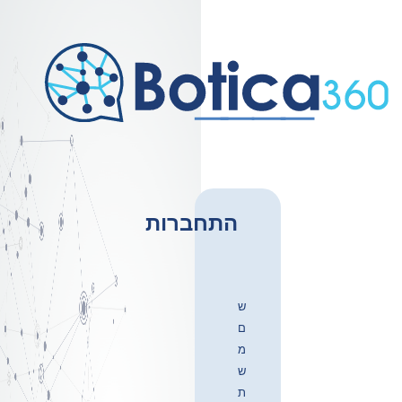
התחברות
ש
ם
מ
ש
ת