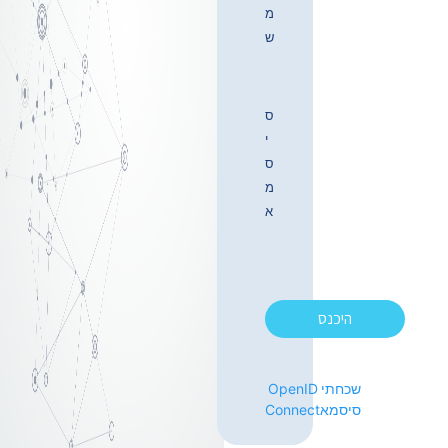
מ
ש
ס
י
ס
מ
א
היכנס
שכחתי
OpenID
סיסמא
Connect